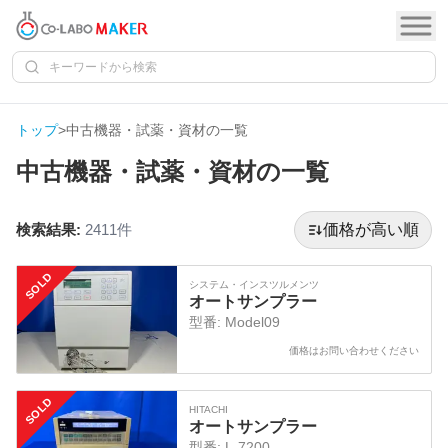
トップ
>
中古機器・試薬・資材の一覧
中古機器・試薬・資材の一覧
検索結果:
2411
件
価格が高い順
SOLD
システム・インスツルメンツ
オートサンプラー
型番:
Model09
価格はお問い合わせください
SOLD
HITACHI
オートサンプラー
型番:
L-7200