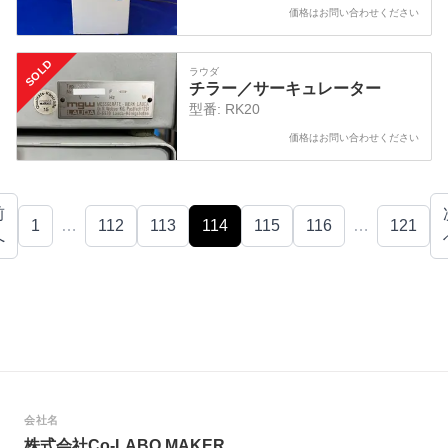
価格はお問い合わせください
SOLD
ラウダ
チラー／サーキュレーター
型番:
RK20
価格はお問い合わせください
前
1
…
112
113
114
115
116
…
121
へ
会社名
株式会社Co-LABO MAKER