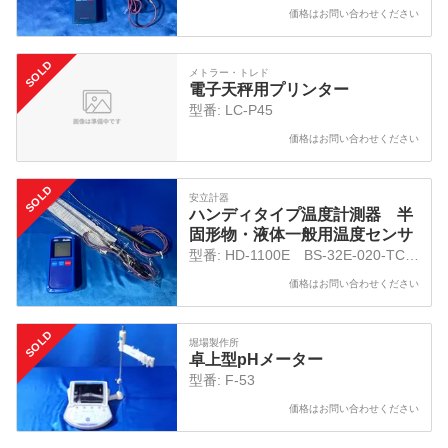
ASP
価格はお問い合わせください
SOLD
メトラー・トレド
電子天秤用プリンター
型番:
LC-P45
価格はお問い合わせください
SOLD
安立計器
ハンディタイプ温度計測器 半
固形物・液体一般用温度センサ
型番:
HD-1100E BS-32E-020-TC1-
ASP BS-32E-030-TC1-ASP
価格はお問い合わせください
SOLD
堀場製作所
卓上型pHメーター
型番:
F-53
価格はお問い合わせください