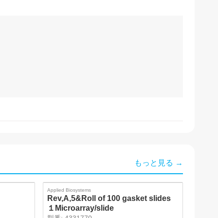
もっと見る →
Applied Biosystems
Rev,A,5&Roll of 100 gasket slides
１Microarray/slide