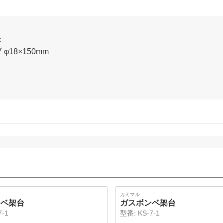
c
18×150mm
カミマル
ンベ架台
ガスボンベ架台
7-1
型番:
KS-7-1