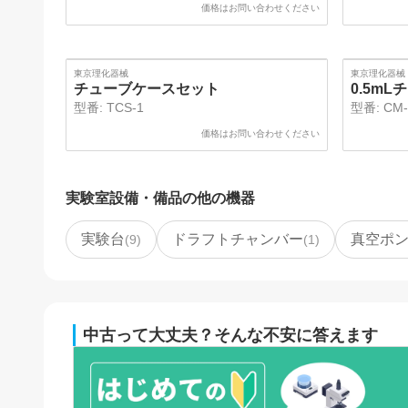
価格はお問い合わせください
東京理化器械
東京理化器械
チューブケースセット
0.5m
型番:
TCS-1
型番:
CM-
価格はお問い合わせください
実験室設備・備品
の他の機器
実験台
ドラフトチャンバー
真空ポ
(
9
)
(
1
)
中古って大丈夫？そんな不安に答えます