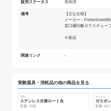
販売ステータス
売却済
備考
【主な仕様】
メーカー：FisherScientifi
直口硼珪酸ガラスチューブ φ
※新品
関連リンク
-
実験器具・消耗品
の他の商品を見る
SOLD
不明
カミマル
ステンレス分液ロート台
ガスボ
型番:
不明
型番:
KS-