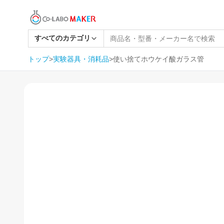
すべてのカテゴリ
トップ
>
実験器具・消耗品
>
使い捨てホウケイ酸ガラス管
1
/
3
SOLD OUT