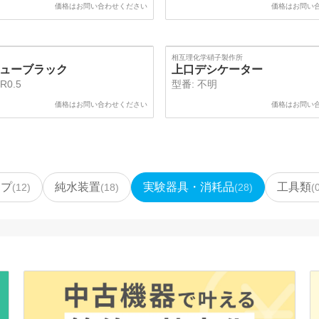
価格はお問い合わせください
価格はお問い
相互理化学硝子製作所
Lチューブラック
上口デシケーター
R0.5
型番:
不明
価格はお問い合わせください
価格はお問い
ンプ
純水装置
実験器具・消耗品
工具類
(
12
)
(
18
)
(
28
)
(