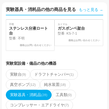
実験器具・消耗品
の他の商品を見る
もっと見る →
SOLD
不明
カミマル
カ
ステンレス分液ロート
ガスボンベ架台
台
型番:
KS-7-1
型番:
不明
価格はお問い合わせください
価格はお問い合わせください
実験室設備・備品
の他の機器
実験台
ドラフトチャンバー
(
9
)
(
1
)
真空ポンプ
純水装置
(
12
)
(
18
)
実験器具・消耗品
工具類
(
28
)
(
0
)
コンプレッサー・エアドライヤ
(
7
)