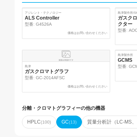
アジレント・テクノロジー
島津製作所/SH
ALS Controller
ガスクロ
クター
型番:
G4526A
型番:
AOC
価格はお問い合わせください
SOLD
島津製作所
GCMS
型番:
GCM
島津
ガスクロマトグラフ
型番:
GC-2014AFSC
価格はお問い合わせください
分離・クロマトグラフィー
の他の機器
HPLC
GC
質量分析計（LC-MS、
(
100
)
(
13
)