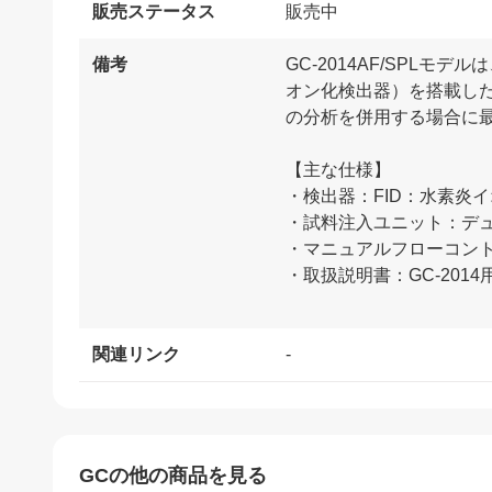
販売ステータス
販売中
備考
GC-2014AF/SPL
オン化検出器）を搭載し
の分析を併用する場合に
【主な仕様】
・検出器：FID：水素炎
・試料注入ユニット：デュア
・マニュアルフローコント
・取扱説明書：GC-2014
関連リンク
-
GC
の他の商品を見る