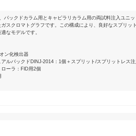
モデルは、パックドカラム用とキャピラリカラム用の両試料注入ユニ
たガスクロマトグラフです。この構成により、良好なスプリッ
最適なモデルです。
イオン化検出器
ルパックドDINJ-2014：1個＋スプリット/スプリットレス注入
ローラ：FID用2個
用