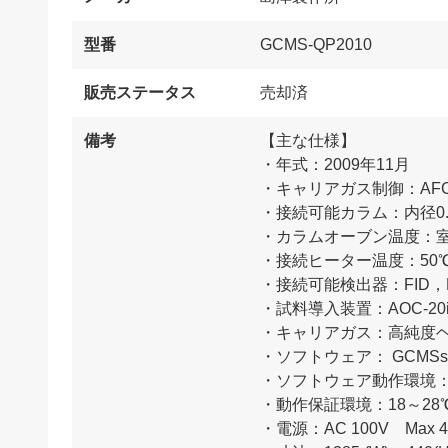
型番
GCMS-QP2010
販売ステータス
売却済
備考
【主な仕様】
・年式：2009年11月
・キャリアガス制御：AF
・接続可能カラム：内径0.
・カラムオーブン温度：室温
・接続ヒーター温度：50℃
・接続可能検出器：FID，
・試料導入装置：AOC-20
・キャリアガス：高純度ヘ
・ソフトウェア： GCMSsol
・ソフトウェア動作環境：Wi
・動作保証環境：18～28℃
・電源：AC 100V Max 4