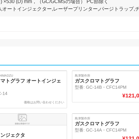
(H) ×530 (D) mm，（GC/GCMSの場合） PC部除く
IMADZU
島津製作所
マトグラフ オートインジェ
ガスクロマトグラフ
型番:
GC-14B・CFC14PM
-14
¥
121,
価格はお問い合わせください
SOLD
島津製作所
ガスクロマトグラフ
型番:
GC-14A・CFC14PM
インジェクタ
¥
121,