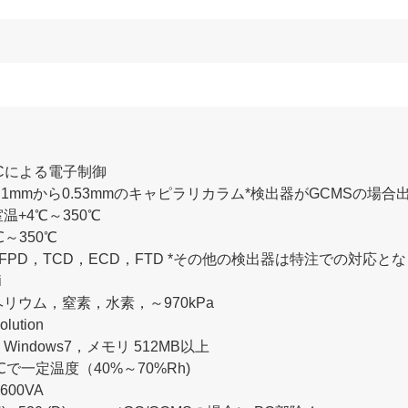
Cによる電子制御
1mmから0.53mmのキャピラリカラム*検出器がGCMSの場合出
+4℃～350℃
～350℃
FPD，TCD，ECD，FTD *その他の検出器は特注での対応と
i
リウム，窒素，水素，～970kPa
ution
ndows7，メモリ 512MB以上
で一定温度（40%～70%Rh)
600VA