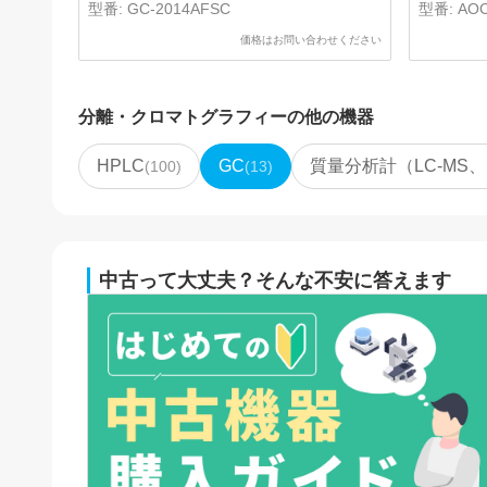
型番:
GC-2014AFSC
型番:
AOC
価格はお問い合わせください
分離・クロマトグラフィー
の他の機器
HPLC
GC
質量分析計（LC-MS、
(
100
)
(
13
)
中古って大丈夫？そんな不安に答えます