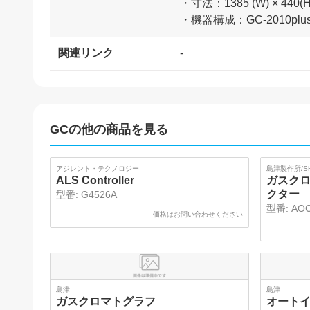
・寸法：1385 (W) × 440
関連リンク
-
GC
の他の商品を見る
アジレント・テクノロジー
島津製作所/SH
ALS Controller
ガスクロ
クター
型番:
G4526A
型番:
AOC
価格はお問い合わせください
島津
島津
ガスクロマトグラフ
オート