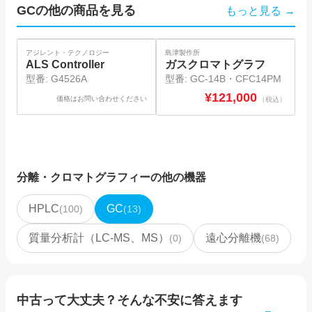
GC
の他の商品を見る
もっと見る →
SO
アジレント・テクノロジー
島津製作所
島
ALS Controller
ガスクロマトグラフ
型番:
G4526A
型番:
GC-14B・CFC14PM
¥
121,000
価格はお問い合わせください
（税込）
分離・クロマトグラフィー
の他の機器
HPLC
GC
(
100
)
(
13
)
質量分析計（LC-MS、MS）
遠心分離機
(
0
)
(
68
)
中古って大丈夫？そんな不安に答えます