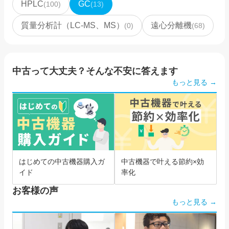
HPLC
GC
(
100
)
(
13
)
質量分析計（LC-MS、MS）
遠心分離機
(
0
)
(
68
)
中古って大丈夫？そんな不安に答えます
もっと見る →
はじめての中古機器購入ガ
中古機器で叶える節約×効
イド
率化
お客様の声
もっと見る →