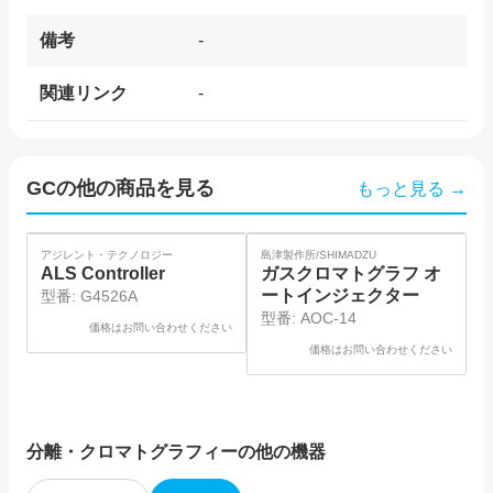
備考
-
関連リンク
-
GC
の他の商品を見る
もっと見る →
アジレント・テクノロジー
島津製作所/SHIMADZU
島
ALS Controller
ガスクロマトグラフ オ
ートインジェクター
型番:
G4526A
型番:
AOC-14
価格はお問い合わせください
価格はお問い合わせください
分離・クロマトグラフィー
の他の機器