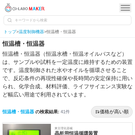
トップ
>
温度制御機器
>
恒温槽・恒温器
恒温槽・恒温器
恒温槽・恒温器（恒温水槽・恒温オイルバスなど）
は、サンプルや試料を一定温度に維持するための装置
です。温度制御された水やオイルを循環させること
で、反応条件の再現性確保や長時間の安定保持に用い
られ、化学合成、材料評価、ライフサイエンス実験な
ど幅広い用途で利用されています。
恒温槽・恒温器
の検索結果:
41
件
価格が高い順
東京理化器械
晶析用恒温循環装置