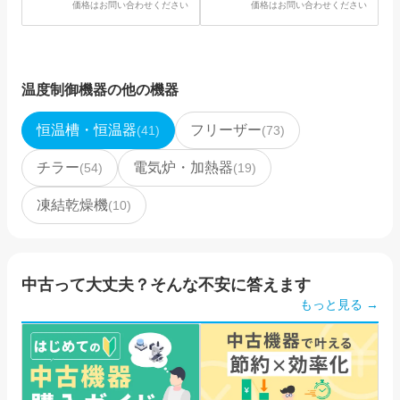
価格はお問い合わせください
価格はお問い合わせください
温度制御機器
の他の機器
恒温槽・恒温器
フリーザー
(
41
)
(
73
)
チラー
電気炉・加熱器
(
54
)
(
19
)
凍結乾燥機
(
10
)
中古って大丈夫？そんな不安に答えます
もっと見る →