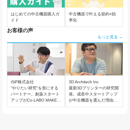
はじめての中古機器購入ガ
中古機器で叶える節約×効
イド
率化
お客様の声
もっと見る →
iSiP株式会社
3D Architech Inc
"やりたい研究"を形にする
最新3Dプリンターの研究開
パートナー。創薬スタート
発。成長中スタートアップ
アップがCo-LABO MAKER
が中古機器を選んだ理由と
を選んだ理由。
は？