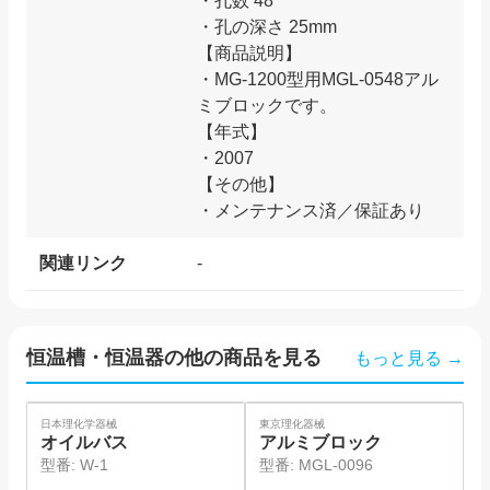
・孔数 48
・孔の深さ 25mm
【商品説明】
・MG-1200型用MGL-0548アル
ミブロックです。
【年式】
・2007
【その他】
・メンテナンス済／保証あり
関連リンク
-
恒温槽・恒温器
の他の商品を見る
もっと見る →
SOLD
SO
日本理化学器械
東京理化器械
日
オイルバス
アルミブロック
型番:
W-1
型番:
MGL-0096