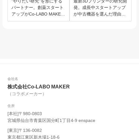
"やりたい研究"を形にする
最新3Dプリンターの研究開
パートナー。創薬スタート
発。成長中スタートアップ
アップがCo-LABO MAKER
が中古機器を選んだ理由と
を選んだ理由。
は？
会社名
株式会社Co-LABO MAKER
（コラボメーカー）
住所
[本社]〒980-0803
宮城県仙台市青葉区国分町1丁目4-9 enspace
[東京]〒136-0082
東京都江東区新木場1-18-6