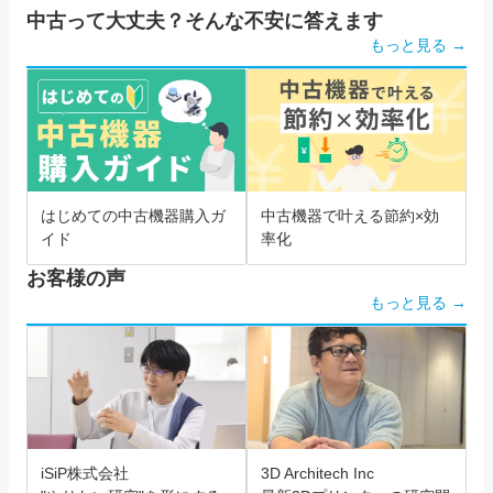
中古って大丈夫？そんな不安に答えます
もっと見る →
はじめての中古機器購入ガ
中古機器で叶える節約×効
イド
率化
お客様の声
もっと見る →
iSiP株式会社
3D Architech Inc