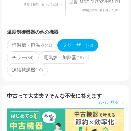
型番:
MDF-DU702VHS1-PJ
価格はお問い合わせください
価格はお問い合わせください
温度制御機器
の他の機器
恒温槽・恒温器
フリーザー
(
41
)
(
73
)
チラー
電気炉・加熱器
(
54
)
(
19
)
凍結乾燥機
(
10
)
中古って大丈夫？そんな不安に答えます
もっと見る →