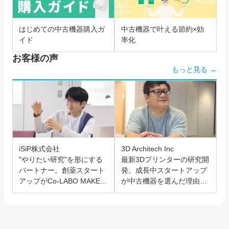
はじめての中古機器購入ガ
中古機器で叶える節約×効
イド
率化
お客様の声
もっと見る →
iSiP株式会社
3D Architech Inc
"やりたい研究"を形にする
最新3Dプリンターの研究開
パートナー。創薬スタート
発。成長中スタートアップ
アップがCo-LABO MAKER
が中古機器を選んだ理由と
を選んだ理由。
は？