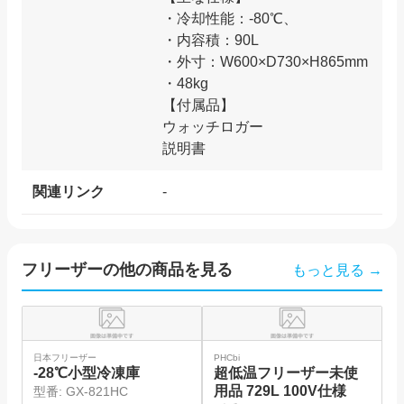
・冷却性能：-80℃、
・内容積：90L
・外寸：W600×D730×H865mm
・48kg
【付属品】
ウォッチロガー
関連リンク
-
フリーザー
の他の商品を見る
もっと見る →
日本フリーザー
PHCbi
P
-28℃小型冷凍庫
超低温フリーザー未使
用品 729L 100V仕様
用
型番:
GX-821HC