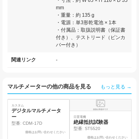
・寸法：約 W 65 × H 116 × D 35
mm
・重量：約 135 g
・電源：単3形乾電池 × 1本
・付属品：取扱説明書（保証書
付き）、テストリード（ピンカ
関連リンク
-
マルチメーター
の他の商品を見る
もっと見る →
カスタム
デジタルマルチメータ
ー
日置電機
絶縁抵抗試験器
型番:
CDM-17D
型番:
ST5520
価格はお問い合わせください
価格はお問い合わせください