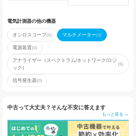
電気計測器
の他の機器
オシロスコープ
マルチメーター
(
0
)
(
3
)
電源装置
(
0
)
アナライザー（スペクトラム/ネットワーク/ロジ
(
5
)
ック）
信号発生器
(
0
)
中古って大丈夫？そんな不安に答えます
もっと見る →