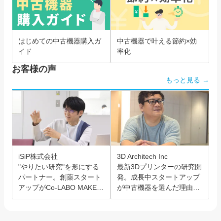
はじめての中古機器購入ガ
中古機器で叶える節約×効
イド
率化
お客様の声
もっと見る →
iSiP株式会社
3D Architech Inc
"やりたい研究"を形にする
最新3Dプリンターの研究開
パートナー。創薬スタート
発。成長中スタートアップ
アップがCo-LABO MAKER
が中古機器を選んだ理由と
を選んだ理由。
は？