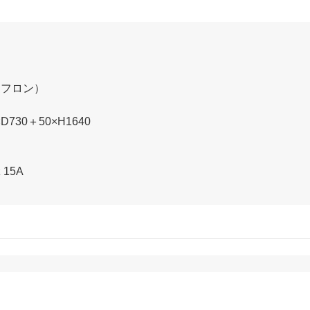
ンフロン）
730＋50×H1640
 15A