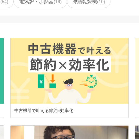
ー
電気炉・加熱器
凍結乾燥機
(
54
)
(
19
)
(
10
)
中古機器で叶える節約×効率化