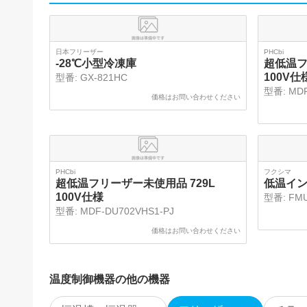
日本フリーザー
PHCbi
-28℃小型冷凍庫
超低温フ
100V仕
型番:
GX-821HC
型番:
MDF
価格はお問い合わせください
PHCbi
フクシマ
超低温フリーザー未使用品 729L
低温イ
100V仕様
型番:
FMU
型番:
MDF-DU702VHS1-PJ
価格はお問い合わせください
温度制御機器
の他の機器