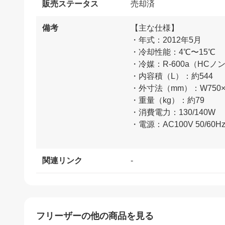
販売ステータス
売却済
備考
【主な仕様】
・年式：2012年5月
・冷却性能：4℃〜15℃
・冷媒：R-600a（HCノ
・内容積（L）：約544
・外寸法（mm）：W750×D
・重量（kg）：約79
・消費電力：130/140W
・電源：AC100V 50/60Hz
関連リンク
-
フリーザー
の他の商品を見る