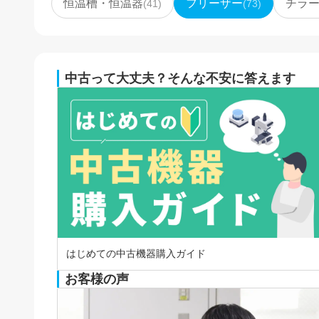
恒温槽・恒温器
フリーザー
チラ
(
41
)
(
73
)
中古って大丈夫？そんな不安に答えます
はじめての中古機器購入ガイド
お客様の声