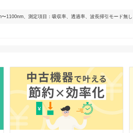
nm〜1100nm、測定項目：吸収率、透過率、波長掃引モード無