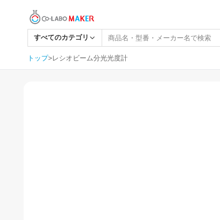
すべてのカテゴリ
トップ
>
レシオビーム分光光度計
1
/
5
SOLD OUT