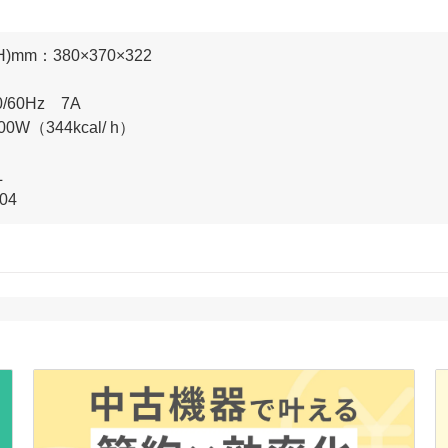
)mm：380×370×322
60Hz 7A
（344kcal/ h）
L
04