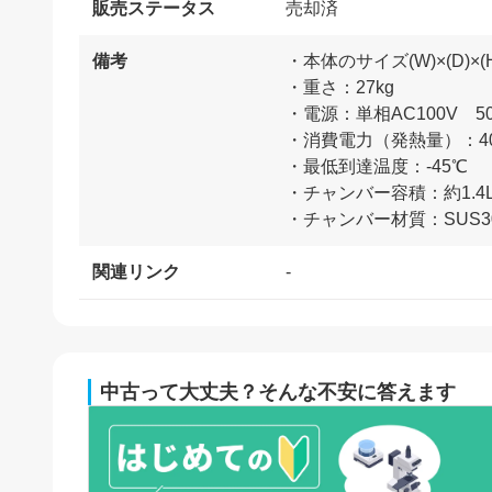
販売ステータス
売却済
備考
・本体のサイズ(W)×(D)×(H
・重さ：27kg
・電源：単相AC100V 50/
・消費電力（発熱量）：400W
・最低到達温度：-45℃
・チャンバー容積：約1.4
・チャンバー材質：SUS3
関連リンク
-
中古って大丈夫？そんな不安に答えます