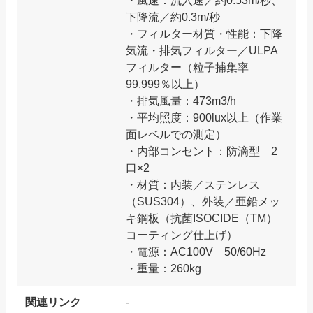
・風速：流入速／約0.53m/秒、
下降流／約0.3m/秒
・フィルター材質・性能：下降
気流・排気フィルター／ULPA
フィルター（粒子捕集率
99.999％以上）
・排気風量：473m3/h
・平均照度：900lux以上（作業
面レベルでの測定）
・内部コンセント：防滴型 2
口×2
・材質：内装／ステンレス
（SUS304）、外装／亜鉛メッ
キ鋼板（抗菌ISOCIDE（TM）
コーティング仕上げ）
・電源：AC100V 50/60Hz
・重量：260kg
関連リンク
-