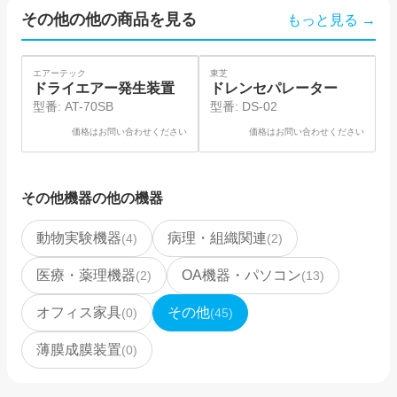
その他
の他の商品を見る
もっと見る →
SOLD
SO
エアーテック
東芝
岡
ドライエアー発生装置
ドレンセパレーター
型番:
AT-70SB
型番:
DS-02
価格はお問い合わせください
価格はお問い合わせください
その他機器
の他の機器
動物実験機器
病理・組織関連
(
4
)
(
2
)
医療・薬理機器
OA機器・パソコン
(
2
)
(
13
)
オフィス家具
その他
(
0
)
(
45
)
薄膜成膜装置
(
0
)