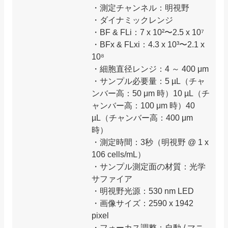
・測定チャンネル：明視野
・ダイナミックレンジ
・BF & FLi：7 x 10²〜2.5 x 10⁷
・BFx & FLxi：4.3 x 10³〜2.1 x
10⁸
・細胞直径レンジ：4 ～ 400 μm
・サンプル必要量：5 µL（チャ
ンバー高：50 μm 時）10 µL（チ
ャンバー高：100 μm 時）40
µL（チャンバー高：400 μm
時）
・測定時間：3秒（明視野 @ 1 x
106 cells/mL）
・サンプル測定面の材質：光学
サファイア
・明視野光源：530 nm LED
・画像サイズ：2590 x 1942
pixel
・フォーカス調整：自動 / マニ