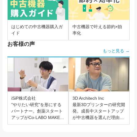
はじめての中古機器購入ガ
中古機器で叶える節約×効
イド
率化
お客様の声
もっと見る →
iSiP株式会社
3D Architech Inc
"やりたい研究"を形にする
最新3Dプリンターの研究開
パートナー。創薬スタート
発。成長中スタートアップ
アップがCo-LABO MAKER
が中古機器を選んだ理由と
を選んだ理由。
は？