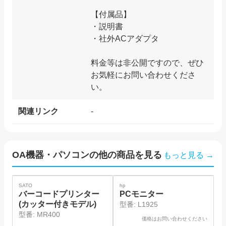
【付属品】
・説明書
・社外ACアダプタ
料金等は非公開ですので、ぜひ
お気軽にお問い合わせくださ
い。
関連リンク
-
OA機器・パソコン
の他の商品を見る
もっと見る →
SOLD
SATO
hp
バーコードプリンター
PCモニター
(カッター付きモデル)
型番:
L1925
セ
型番:
MR400
価格はお問い合わせください