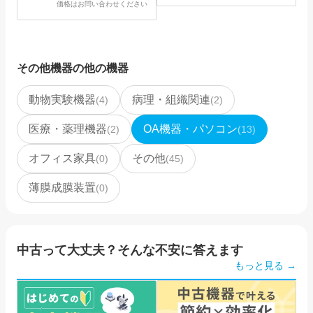
価格はお問い合わせください
その他機器
の他の機器
動物実験機器
病理・組織関連
(
4
)
(
2
)
医療・薬理機器
OA機器・パソコン
(
2
)
(
13
)
オフィス家具
その他
(
0
)
(
45
)
薄膜成膜装置
(
0
)
中古って大丈夫？そんな不安に答えます
もっと見る →