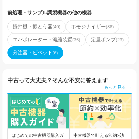
前処理・サンプル調製機器
の他の機器
攪拌機・振とう器
ホモジナイザー
(
40
)
(
36
)
エバポレーター・濃縮装置
定量ポンプ
(
36
)
(
23
)
分注器・ピペット
(
6
)
中古って大丈夫？そんな不安に答えます
もっと見る →
はじめての中古機器購入ガ
中古機器で叶える節約×効