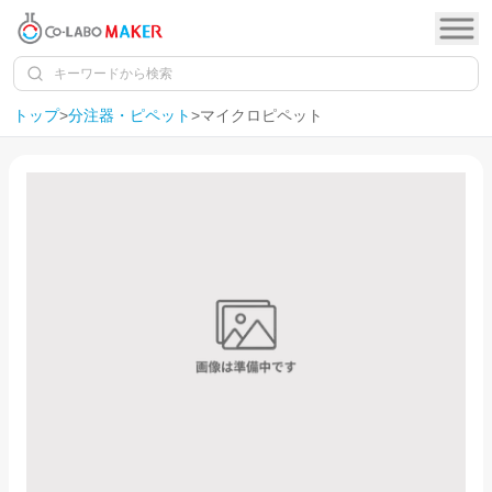
トップ
>
分注器・ピペット
>
マイクロピペット