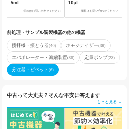
5ml
10μl
価格はお問い合わせください
価格はお問い合わせください
前処理・サンプル調製機器
の他の機器
攪拌機・振とう器
ホモジナイザー
(
40
)
(
36
)
エバポレーター・濃縮装置
定量ポンプ
(
36
)
(
23
)
分注器・ピペット
(
6
)
中古って大丈夫？そんな不安に答えます
もっと見る →