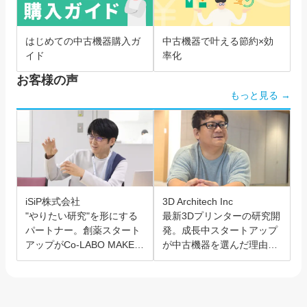
はじめての中古機器購入ガ
中古機器で叶える節約×効
イド
率化
お客様の声
もっと見る →
iSiP株式会社
3D Architech Inc
"やりたい研究"を形にする
最新3Dプリンターの研究開
パートナー。創薬スタート
発。成長中スタートアップ
アップがCo-LABO MAKER
が中古機器を選んだ理由と
を選んだ理由。
は？