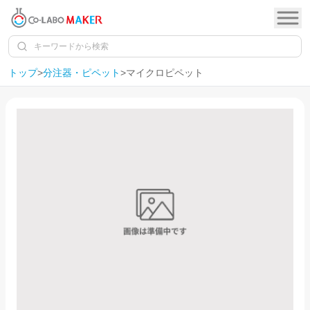
トップ
>
分注器・ピペット
>
マイクロピペット