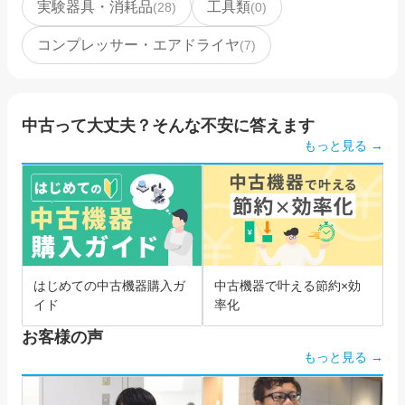
実験器具・消耗品
工具類
(
28
)
(
0
)
コンプレッサー・エアドライヤ
(
7
)
中古って大丈夫？そんな不安に答えます
もっと見る →
はじめての中古機器購入ガ
中古機器で叶える節約×効
イド
率化
お客様の声
もっと見る →