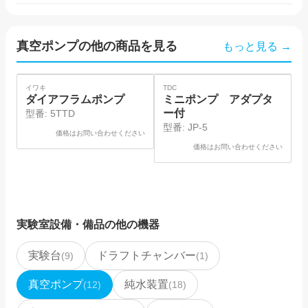
真空ポンプ
の他の商品を見る
もっと見る →
イワキ
TDC
東
ダイアフラムポンプ
ミニポンプ アダプタ
ー付
型番:
5TTD
型番:
JP-5
価格はお問い合わせください
価格はお問い合わせください
実験室設備・備品
の他の機器
実験台
ドラフトチャンバー
(
9
)
(
1
)
真空ポンプ
純水装置
(
12
)
(
18
)