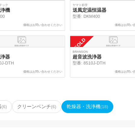
SOLD
テック
ヤマト科学
洗浄機
送風定温恒温器
00
型番:
DKM400
価格はお問い合わせください
価格はお問い
SOLD
BRANSON
洗浄器
超音波洗浄器
0J-DTH
型番:
8510J-DTH
価格はお問い合わせください
価格はお問い
器
クリーンベンチ
乾燥器・洗浄機
(
6
)
(
6
)
(
18
)