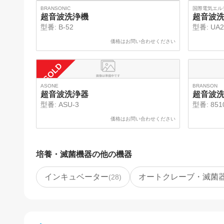
SOLD
BRANSONIC
国際電気エル
超音波洗浄機
超音波
型番:
B-52
型番:
UA2
価格はお問い合わせください
SOLD
ASONE
BRANSON
超音波洗浄器
超音波
型番:
ASU-3
型番:
851
価格はお問い合わせください
培養・滅菌機器
の他の機器
インキュベーター
オートクレーブ・滅菌
(
28
)