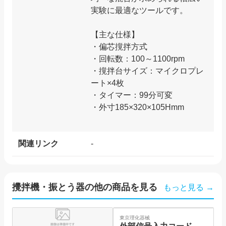
実験に最適なツールです。
【主な仕様】
・偏芯撹拌方式
・回転数：100～1100rpm
・撹拌台サイズ：マイクロプレ
ート×4枚
・タイマー：99分可変
・外寸185×320×105Hmm
関連リンク
-
攪拌機・振とう器
の他の商品を見る
もっと見る →
SO
東京理化器械
I