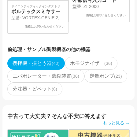
外部信号入力コード
型番:
ZI-2000
サイエンティフィックインダストリー
ズ
ボルテックスミキサー
価格はお問い合わせください
型番:
VORTEX-GENIE 2,
SI-0286
価格はお問い合わせください
前処理・サンプル調製機器
の他の機器
攪拌機・振とう器
ホモジナイザー
(
40
)
(
36
)
エバポレーター・濃縮装置
定量ポンプ
(
36
)
(
23
)
分注器・ピペット
(
6
)
中古って大丈夫？そんな不安に答えます
もっと見る →