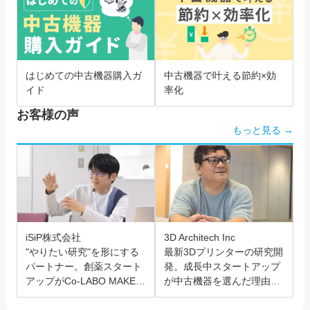
はじめての中古機器購入ガ
中古機器で叶える節約×効
イド
率化
お客様の声
もっと見る →
iSiP株式会社
3D Architech Inc
"やりたい研究"を形にする
最新3Dプリンターの研究開
パートナー。創薬スタート
発。成長中スタートアップ
アップがCo-LABO MAKER
が中古機器を選んだ理由と
を選んだ理由。
は？