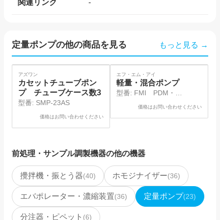
関連リンク
-
定量ポンプ
の他の商品を見る
もっと見る →
SOLD
SO
アズワン
エフ・エム・アイ
G
カセットチューブポン
軽量・混合ポンプ
プ チューブケース数3
型番:
FMI PDM・
型番:
SMP-23AS
QG400/QG400MB
価格はお問い合わせください
価格はお問い合わせください
前処理・サンプル調製機器
の他の機器
攪拌機・振とう器
ホモジナイザー
(
40
)
(
36
)
エバポレーター・濃縮装置
定量ポンプ
(
36
)
(
23
)
分注器・ピペット
(
6
)