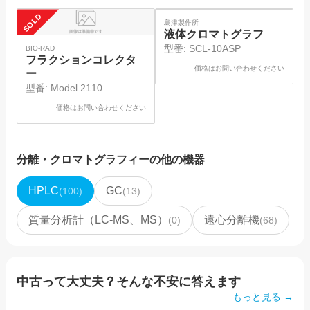
SOLD
SOLD
SO
島津製作所
島
液体クロマトグラフ
型番:
SCL-10ASP
BIO-RAD
フラクションコレクタ
価格はお問い合わせください
ー
型番:
Model 2110
価格はお問い合わせください
分離・クロマトグラフィー
の他の機器
HPLC
GC
(
100
)
(
13
)
質量分析計（LC-MS、MS）
遠心分離機
(
0
)
(
68
)
中古って大丈夫？そんな不安に答えます
もっと見る →