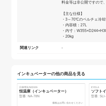
料金等は非公開ですので
【主な仕様】
・3～70℃のペルチェ冷
・内容積：27L
・内寸：W355×D244×H3
関連リンク
-
インキュベーター
の他の商品を見る
SOLD
SOLD
日伸理化/NISSIN
EYELA
恒温庫（インキュベーター）
ソフト
型番:
NA-78N
型番:
SLI
価格はお問い合わせください