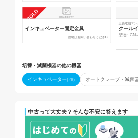
SOLD
三菱電機エン
インキュベーター固定金具
クール
型番:
CN-
価格はお問い合わせください
培養・滅菌機器
の他の機器
インキュベーター
オートクレーブ・滅菌
(
28
)
中古って大丈夫？そんな不安に答えます