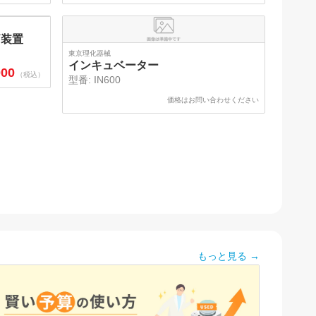
価装置
東京理化器械
インキュベーター
000
（税込）
型番:
IN600
価格はお問い合わせください
もっと見る →