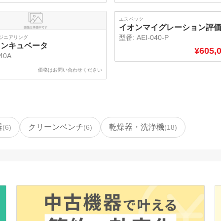
エスペック
イオンマイグレーション評
型番:
AEI-040-P
ジニアリング
インキュベータ
¥
605,
40A
価格はお問い合わせください
器
クリーンベンチ
乾燥器・洗浄機
(
6
)
(
6
)
(
18
)