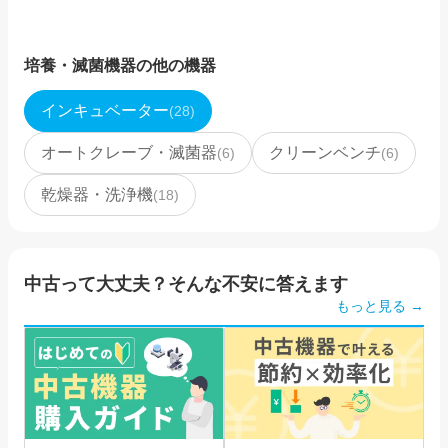
培養・滅菌機器
の他の機器
インキュベーター
(
28
)
オートクレーブ・滅菌器
クリーンベンチ
(
6
)
(
6
)
乾燥器・洗浄機
(
18
)
中古って大丈夫？そんな不安に答えます
もっと見る →