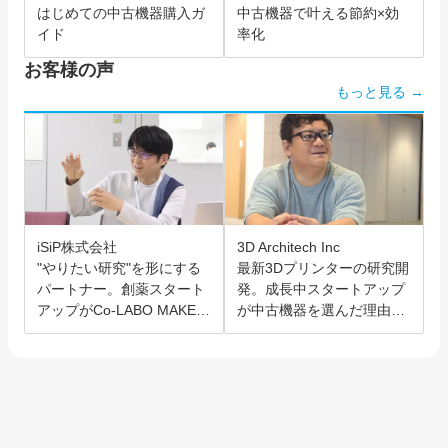
はじめての中古機器購入ガ
中古機器で叶える節約×効
イド
率化
お客様の声
もっと見る →
iSiP株式会社
3D Architech Inc
"やりたい研究"を形にする
最新3Dプリンターの研究開
パートナー。創薬スタート
発。成長中スタートアップ
アップがCo-LABO MAKER
が中古機器を選んだ理由と
を選んだ理由。
は？