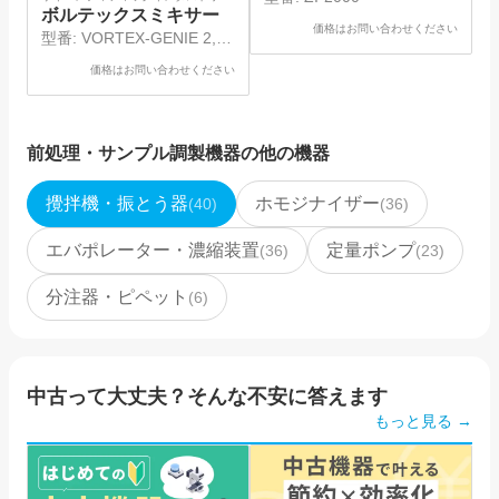
ズ
ボルテックスミキサー
価格はお問い合わせください
型番:
VORTEX-GENIE 2,
SI-0286
価格はお問い合わせください
前処理・サンプル調製機器
の他の機器
攪拌機・振とう器
ホモジナイザー
(
40
)
(
36
)
エバポレーター・濃縮装置
定量ポンプ
(
36
)
(
23
)
分注器・ピペット
(
6
)
中古って大丈夫？そんな不安に答えます
もっと見る →