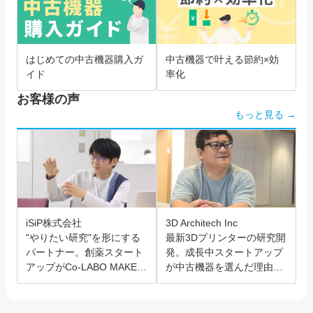
はじめての中古機器購入ガ
中古機器で叶える節約×効
イド
率化
お客様の声
もっと見る →
iSiP株式会社
3D Architech Inc
"やりたい研究"を形にする
最新3Dプリンターの研究開
パートナー。創薬スタート
発。成長中スタートアップ
アップがCo-LABO MAKER
が中古機器を選んだ理由と
を選んだ理由。
は？