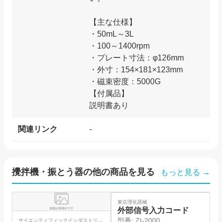
【主な仕様】
・50mL～3L
・100～1400rpm
・プレート寸法：φ126mm
・外寸：154×181×123mm
・磁束密度：5000G
【付属品】
関連リンク
-
攪拌機・振とう器
の他の商品を見る
もっと見る →
SO
東京理化器械
I
外部信号入力コード
型番:
ZI-2000
サイエンティフィックインダストリー