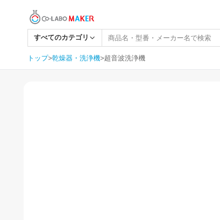
すべてのカテゴリ
トップ
>
乾燥器・洗浄機
>
超音波洗浄機
1
/
11
SOLD OUT