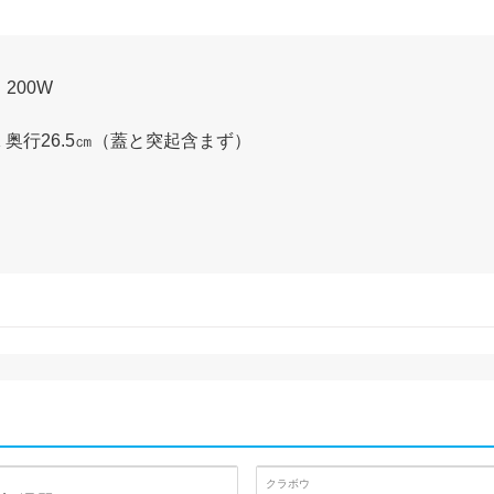
・200W
ｘ奥行26.5㎝（蓋と突起含まず）
クラボウ