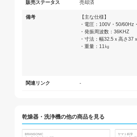
販売ステータス
売却済
備考
【主な仕様】
・電圧：100V・50/60Hz
・発振周波数：36KHZ
・寸法：幅32.5ｘ高さ37
・重量：11㎏
関連リンク
-
乾燥器・洗浄機
の他の商品を見る
BRANSONIC
ヤマト科学