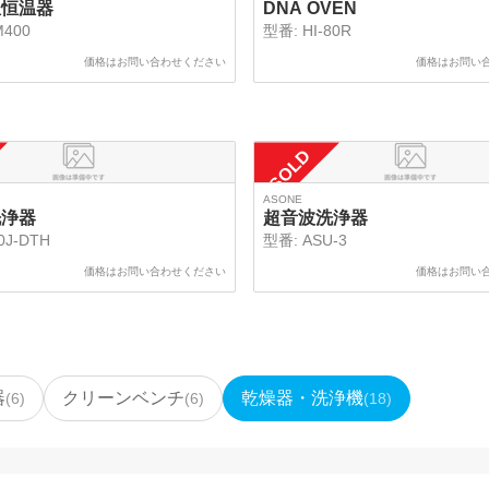
温恒温器
DNA OVEN
M400
型番:
HI-80R
価格はお問い合わせください
価格はお問い
SOLD
ASONE
洗浄器
超音波洗浄器
0J-DTH
型番:
ASU-3
価格はお問い合わせください
価格はお問い
器
クリーンベンチ
乾燥器・洗浄機
(
6
)
(
6
)
(
18
)