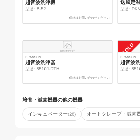
SOLD
超音波洗浄機
送風定
型番:
B-52
型番:
DK
価格はお問い合わせください
SOLD
BRANSON
BRANSON
超音波洗浄器
超音波
型番:
8510J-DTH
型番:
851
価格はお問い合わせください
培養・滅菌機器
の他の機器
インキュベーター
オートクレーブ・滅菌
(
28
)