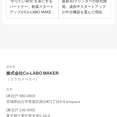
"やりたい研究"を形にする
最新3Dプリンターの研究開
パートナー。創薬スタート
発。成長中スタートアップ
アップがCo-LABO MAKER
が中古機器を選んだ理由と
を選んだ理由。
は？
会社名
株式会社Co-LABO MAKER
（コラボメーカー）
住所
[本社]〒980-0803
宮城県仙台市青葉区国分町1丁目4-9 enspace
[東京]〒136-0082
東京都江東区新木場1-18-6