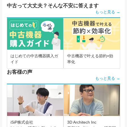
中古って大丈夫？そんな不安に答えます
もっと見る →
はじめての中古機器購入ガ
中古機器で叶える節約×効
イド
率化
お客様の声
もっと見る →
iSiP株式会社
3D Architech Inc