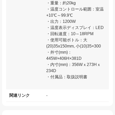
・重量：約20kg
・温度コントロール範囲：室温
+10℃～99.9℃
・出力：1200W
・温度表示ディスプレイ：LED
・回転速度：10～18RPM
・使用可能ボトル：大
(20)35x150mm, 小(10)35×300
・外寸(mm)：
445W×406H×381D
・内寸(mm)：356Wｘ273Hｘ
234D
・付属品：取扱説明書
関連リンク
-