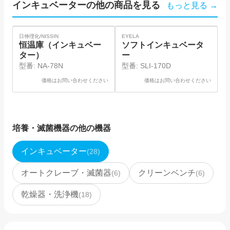
インキュベーター
の他の商品を見る
もっと見る →
SOLD
SOLD
SO
日伸理化/NISSIN
EYELA
ア
恒温庫（インキュベー
ソフトインキュベータ
ター）
ー
型番:
NA-78N
型番:
SLI-170D
価格はお問い合わせください
価格はお問い合わせください
培養・滅菌機器
の他の機器
インキュベーター
(
28
)
オートクレーブ・滅菌器
クリーンベンチ
(
6
)
(
6
)
乾燥器・洗浄機
(
18
)