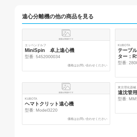
遠心分離機
の他の商品を見る
エッペンドルフ
KUBOTA
MiniSpin 卓上遠心機
テーブ
ター：RS
型番:
5452000034
型番:
280
価格はお問い合わせください
東京理化器械
遠沈管
型番:
MM
KUBOTA
ヘマトクリット遠心機
型番:
Model3220
価格はお問い合わせください