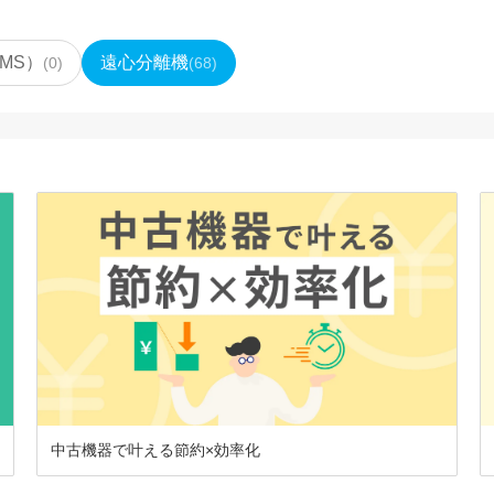
MS）
遠心分離機
(
0
)
(
68
)
中古機器で叶える節約×効率化