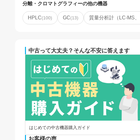
分離・クロマトグラフィー
の他の機器
HPLC
GC
質量分析計（LC-MS、
(
100
)
(
13
)
中古って大丈夫？そんな不安に答えます
はじめての中古機器購入ガイド
お客様の声