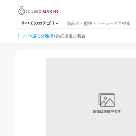
すべてのカテゴリ
トップ
>
遠心分離機
>
集細胞遠心装置