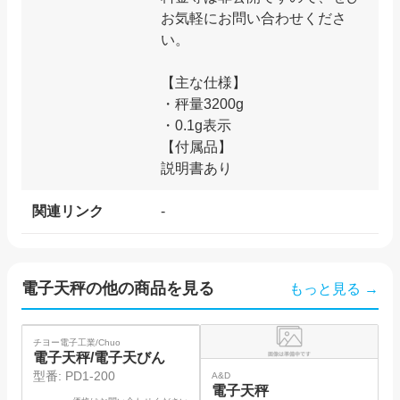
お気軽にお問い合わせくださ
い。
【主な仕様】
・秤量3200g
・0.1g表示
【付属品】
関連リンク
-
電子天秤
の他の商品を見る
もっと見る →
SOLD
SO
チヨー電子工業/Chuo
島
電子天秤/電子天びん
型番:
PD1-200
A&D
電子天秤