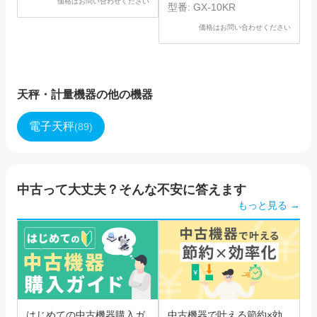
価格はお問い合わせください
型番:
GX-10KR
価格はお問い合わせください
天秤・計量機器
の他の機器
電子天秤
(
89
)
中古って大丈夫？そんな不安に答えます
もっと見る →
はじめての中古機器購入ガ
中古機器で叶える節約×効