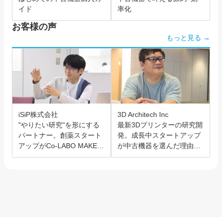
イド
率化
お客様の声
もっと見る →
iSiP株式会社
3D Architech Inc
"やりたい研究"を形にする
最新3Dプリンターの研究開
パートナー。創薬スタート
発。成長中スタートアップ
アップがCo-LABO MAKER
が中古機器を選んだ理由と
を選んだ理由。
は？