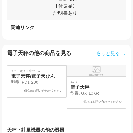
【付属品】
関連リンク
-
電子天秤
の他の商品を見る
もっと見る →
SOLD
SO
チヨー電子工業/Chuo
島
電子天秤/電子天びん
型番:
PD1-200
A&D
電子天秤
価格はお問い合わせください
型番:
GX-10KR
価格はお問い合わせください
天秤・計量機器
の他の機器