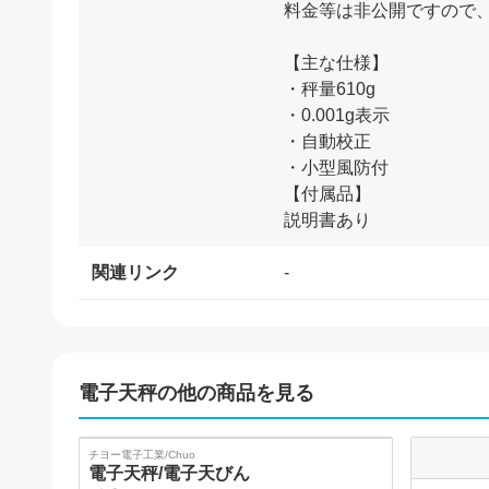
料金等は非公開ですので
【主な仕様】
・秤量610g
・0.001g表示
・自動校正
・小型風防付
【付属品】
関連リンク
-
電子天秤
の他の商品を見る
SOLD
チヨー電子工業/Chuo
電子天秤/電子天びん