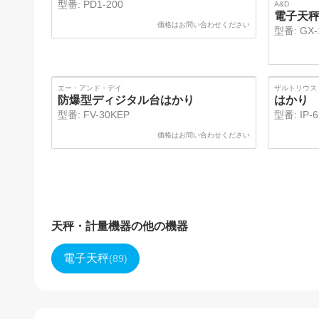
型番:
PD1-200
A&D
電子天
価格はお問い合わせください
型番:
GX-
SOLD
エー・アンド・デイ
ザルトリウス
防爆型ディジタル台はかり
はかり
型番:
FV-30KEP
型番:
IP-
価格はお問い合わせください
天秤・計量機器
の他の機器
電子天秤
(
89
)