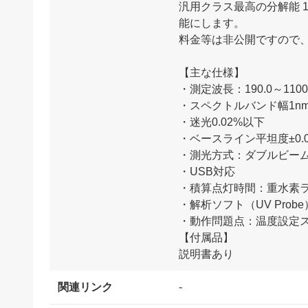
汎用クラス最高の分解能 
能にします。
料金等は非公開ですので
【主な仕様】
・測定波長：190.0～1100
・スペクトルバンド幅1n
・迷光0.02%以下
・ベースライン平坦度±0.0
・測光方式：ダブルビー
・USB対応
・積算点灯時間：重水素ラ
・解析ソフト（UV Prob
・動作問題点：温度設定
【付属品】
関連リンク
-