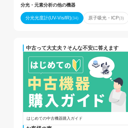
分光・元素分析
の他の機器
分光光度計(UV-Vis/IR)
原子吸光・ICP
(
34
)
(
3
)
中古って大丈夫？そんな不安に答えます
はじめての中古機器購入ガイド