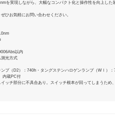
1nmを実現しながら、大幅なコンパクト化と操作性を向上し
、ぜひお気軽にお問い合わせください。
.0nm
m
006Abs以内
ム測光方式
ンプ（D2）：740h・タングステンハロゲンランプ（WⅠ）：7
e）内蔵PC付
スイッチ部分に不具合あり。スイッチ根本が回ってしまうため