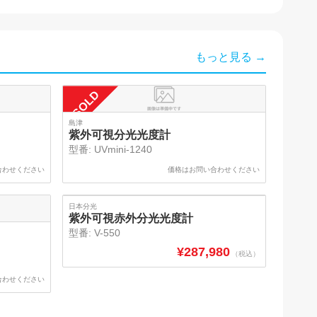
もっと見る →
SOLD
島津
紫外可視分光光度計
型番:
UVmini-1240
合わせください
価格はお問い合わせください
日本分光
紫外可視赤外分光光度計
型番:
V-550
¥
287,980
（税込）
合わせください