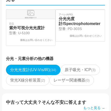
アペレ/APEL
分光光度
計/Spectrophotometer
日立
日
紫外可視分光光度計
型番:
PD-303S
型番:
U-5100
価格はお問い合わせください
価格はお問い合わせください
分光・元素分析
の他の機器
分光光度計(UV-Vis/IR)
原子吸光・ICP
(
34
)
(
3
)
蛍光X線分析装置
レーザー関連機器
(
2
)
(
0
)
中古って大丈夫？そんな不安に答えます
もっと見る →