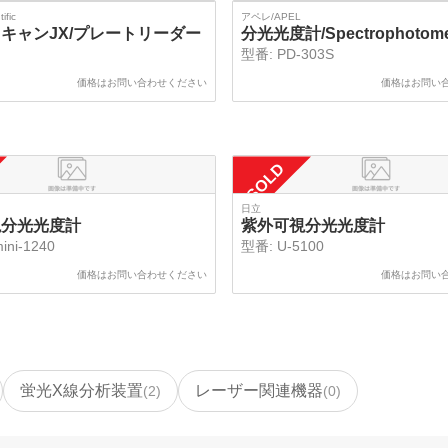
ific
アペレ/APEL
キャンJX/プレートリーダー
分光光度計/Spectrophotome
型番:
PD-303S
価格はお問い合わせください
価格はお問い
SOLD
日立
視分光光度計
紫外可視分光光度計
ini-1240
型番:
U-5100
価格はお問い合わせください
価格はお問い
蛍光X線分析装置
レーザー関連機器
(
2
)
(
0
)