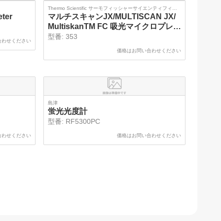
Thermo Scientific サーモフィッシャーサイエンティフィッ
ter
ク ライフテクノロジーズ
マルチスキャンJX/MULTISCAN JX/
MultiskanTM FC 吸光マイクロプレー
トリーダー
型番:
353
合わせください
価格はお問い合わせください
島津
蛍光光度計
型番:
RF5300PC
合わせください
価格はお問い合わせください