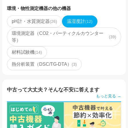
環境・物性測定機器
の他の機器
pH計・水質測定器
温湿度計
(
26
)
(
12
)
環境測定器（CO2・パーティクルカウンター
(
39
)
等）
材料試験機
(
14
)
熱分析装置（DSC/TG-DTA）
(
3
)
中古って大丈夫？そんな不安に答えます
もっと見る →