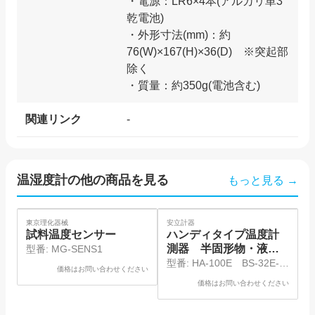
・電源：LR6×4本(アルカリ単3
乾電池)
・外形寸法(mm)：約
76(W)×167(H)×36(D) ※突起部
除く
関連リンク
-
温湿度計
の他の商品を見る
もっと見る →
SO
東京理化器械
安立計器
安
試料温度センサー
ハンディタイプ温度計
測器 半固形物・液体
型番:
MG-SENS1
一般用温度センサ
型番:
HA-100E BS-32E-
価格はお問い合わせください
030-TC1-ASP
0
価格はお問い合わせください