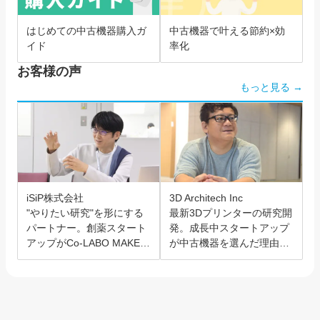
はじめての中古機器購入ガ
中古機器で叶える節約×効
イド
率化
お客様の声
もっと見る →
iSiP株式会社
3D Architech Inc
"やりたい研究"を形にする
最新3Dプリンターの研究開
パートナー。創薬スタート
発。成長中スタートアップ
アップがCo-LABO MAKER
が中古機器を選んだ理由と
を選んだ理由。
は？