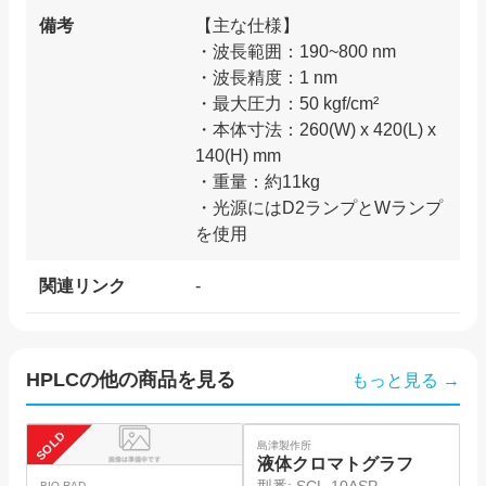
備考
【主な仕様】
・波長範囲：190~800 nm
・波長精度：1 nm
・最大圧力：50 kgf/cm²
・本体寸法：260(W) x 420(L) x
140(H) mm
・重量：約11kg
・光源にはD2ランプとWランプ
関連リンク
-
HPLC
の他の商品を見る
もっと見る →
SOLD
SOLD
SO
島津製作所
島
液体クロマトグラフ
BIO-RAD