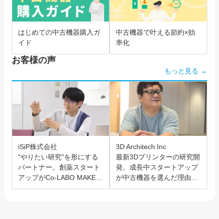
はじめての中古機器購入ガ
中古機器で叶える節約×効
イド
率化
お客様の声
もっと見る →
iSiP株式会社
3D Architech Inc
"やりたい研究"を形にする
最新3Dプリンターの研究開
パートナー。創薬スタート
発。成長中スタートアップ
アップがCo-LABO MAKER
が中古機器を選んだ理由と
を選んだ理由。
は？