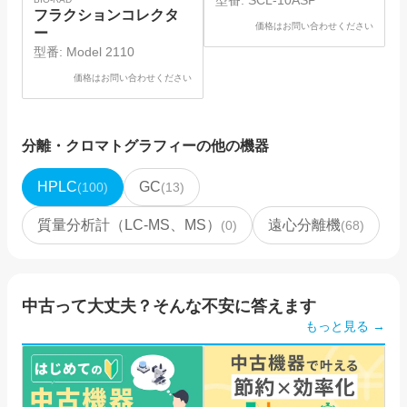
型番:
SCL-10ASP
フラクションコレクタ
価格はお問い合わせください
ー
型番:
Model 2110
価格はお問い合わせください
分離・クロマトグラフィー
の他の機器
HPLC
GC
(
100
)
(
13
)
質量分析計（LC-MS、MS）
遠心分離機
(
0
)
(
68
)
中古って大丈夫？そんな不安に答えます
もっと見る →