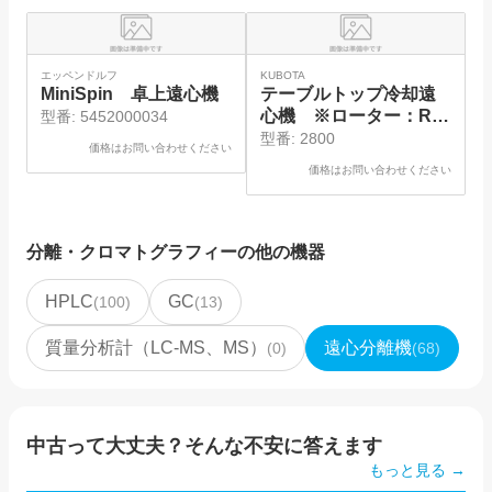
エッペンドルフ
KUBOTA
K
MiniSpin 卓上遠心機
テーブルトップ冷却遠
心機 ※ローター：RS-
型番:
5452000034
240 バケット：053-
型番:
2800
価格はお問い合わせください
4930
価格はお問い合わせください
分離・クロマトグラフィー
の他の機器
HPLC
GC
(
100
)
(
13
)
質量分析計（LC-MS、MS）
遠心分離機
(
0
)
(
68
)
中古って大丈夫？そんな不安に答えます
もっと見る →