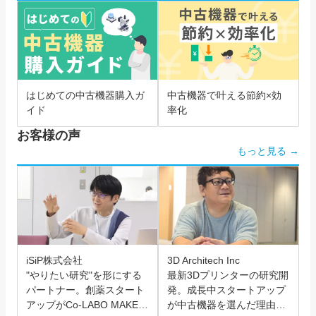
はじめての中古機器購入ガ
中古機器で叶える節約×効
イド
率化
お客様の声
もっと見る →
iSiP株式会社
3D Architech Inc
"やりたい研究"を形にする
最新3Dプリンターの研究開
パートナー。創薬スタート
発。成長中スタートアップ
アップがCo-LABO MAKER
が中古機器を選んだ理由と