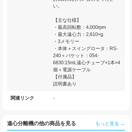
い。
【主な仕様】
・最高回転数：4,000rpm
・最大遠心力：2,610×g
・3メモリー
・本体＋スイングロータ：RS-
240＋バケット：054-
6830:15mL遠心チューブ×1本×4
個＋電源ケーブル
【付属品】
関連リンク
-
遠心分離機
の他の商品を見る
もっと見る →