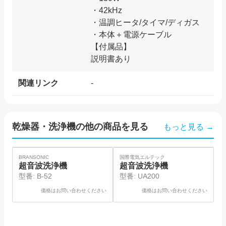
・42kHz
・温​調​ヒ​ー​タ​/​タ​イ​マ​/​デ​ィ​ガ​ス
・本体＋電源ケーブル
【付属品】
関連リンク
-
乾燥器・洗浄機
の他の商品を見る
もっと見る →
SOLD
SO
BRANSONIC
国際電気エルテック
ヤ
超音波洗浄機
超音波洗浄機
型番:
B-52
型番:
UA200
価格はお問い合わせください
価格はお問い合わせください