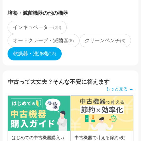
培養・滅菌機器
の他の機器
インキュベーター
(
28
)
オートクレーブ・滅菌器
クリーンベンチ
(
6
)
(
6
)
乾燥器・洗浄機
(
18
)
中古って大丈夫？そんな不安に答えます
もっと見る →
はじめての中古機器購入ガ
中古機器で叶える節約×効