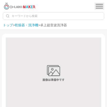
トップ
>
乾燥器・洗浄機
>
卓上超音波洗浄器