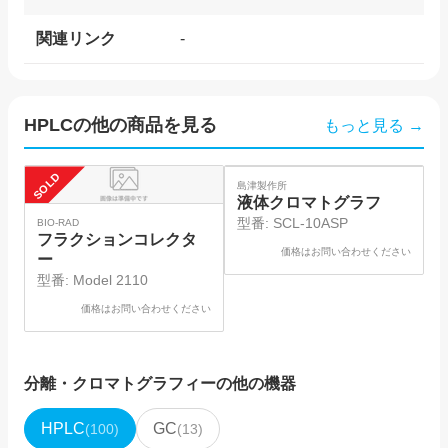
関連リンク
-
HPLC
の他の商品を見る
もっと見る →
SOLD
SOLD
SO
島津製作所
島
液体クロマトグラフ
型番:
SCL-10ASP
BIO-RAD
フラクションコレクタ
価格はお問い合わせください
ー
型番:
Model 2110
価格はお問い合わせください
分離・クロマトグラフィー
の他の機器
HPLC
GC
(
100
)
(
13
)