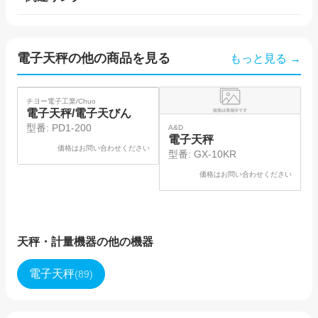
電子天秤
の他の商品を見る
もっと見る →
SOLD
SO
チヨー電子工業/Chuo
島
電子天秤/電子天びん
型番:
PD1-200
A&D
電子天秤
価格はお問い合わせください
型番:
GX-10KR
価格はお問い合わせください
天秤・計量機器
の他の機器
電子天秤
(
89
)