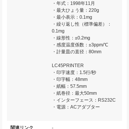
・年式：1998年11月
・最大ひょう量：220g
・最小表示：0.1mg
・繰り返し性（標準偏差）：
0.1mg
・線形性：±0.2mg
・感度温度係数：±3ppm/℃
・計量皿の直径：80mm
LC45PRINTER
・印字速度：1.5行/秒
・印字幅：48mm
・紙幅：57.5mm
・紙巻径：最大50mm
・インターフェース：RS232C
・電源：ACアダプター
関連リンク
-