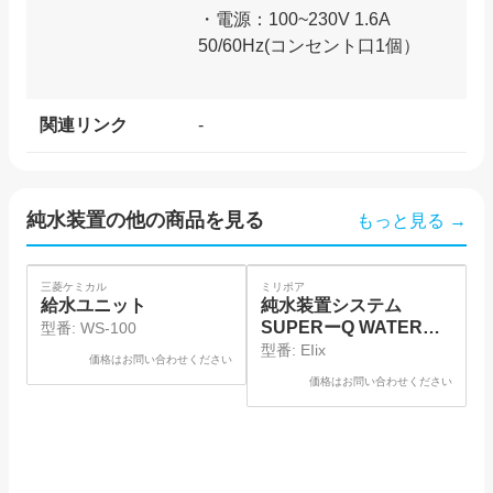
・電源：100~230V 1.6A
50/60Hz(コンセント口1個）
関連リンク
-
純水装置
の他の商品を見る
もっと見る →
SOLD
SOLD
三菱ケミカル
ミリポア
日
給水ユニット
純水装置システム
SUPERーQ WATER
型番:
WS-100
SYSTEM タンク 100
型番:
EIix
価格はお問い合わせください
リットル
価格はお問い合わせください