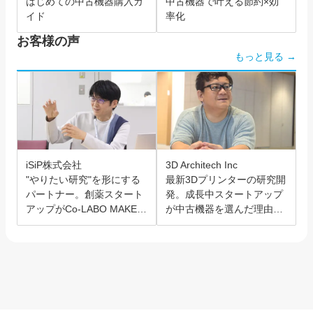
はじめての中古機器購入ガ
中古機器で叶える節約×効
イド
率化
お客様の声
もっと見る →
iSiP株式会社
3D Architech Inc
"やりたい研究"を形にする
最新3Dプリンターの研究開
パートナー。創薬スタート
発。成長中スタートアップ
アップがCo-LABO MAKER
が中古機器を選んだ理由と
を選んだ理由。
は？