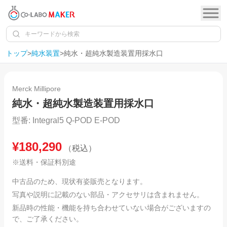
トップ
>
純水装置
>
純水・超純水製造装置用採水口
1
/
1
SOLD OUT
Merck Millipore
純水・超純水製造装置用採水口
型番:
Integral5 Q-POD E-POD
¥
180,290
（税込）
※送料・保証料別途
中古品のため、現状有姿販売となります。
写真や説明に記載のない部品・アクセサリは含まれません。
新品時の性能・機能を持ち合わせていない場合がございますの
で、ご了承ください。