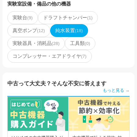
実験室設備・備品
の他の機器
実験台
ドラフトチャンバー
(
9
)
(
1
)
真空ポンプ
純水装置
(
12
)
(
18
)
実験器具・消耗品
工具類
(
28
)
(
0
)
コンプレッサー・エアドライヤ
(
7
)
中古って大丈夫？そんな不安に答えます
もっと見る →