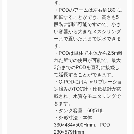
す。
・PODのアームは左右約180°に
回転することができ、高さも5
段階に調節可能ですので、小さ
い容器から大きなメスシリンダ
ーまで置いたままで採水できま
す。
・PODは単体で本体から2.5m離
れた所での使用が可能で、最大
3台までのPODを直列に接続し
て延長することができます。
・Q-PODにはキャリブレーショ
ン済みのTOC計・比抵抗計が搭
載され、水質をモニタリングで
きます。
・タンク容量：60(51)L
・外形寸法：本体
330×484×500Hmm、POD
230×579Hmm