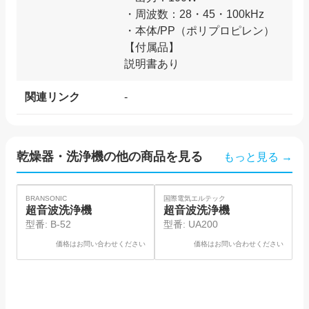
・周波数：28・45・100kHz
・本体/PP（ポリプロピレン）
【付属品】
関連リンク
-
乾燥器・洗浄機
の他の商品を見る
もっと見る →
SOLD
SO
BRANSONIC
国際電気エルテック
ヤ
超音波洗浄機
超音波洗浄機
型番:
B-52
型番:
UA200
価格はお問い合わせください
価格はお問い合わせください