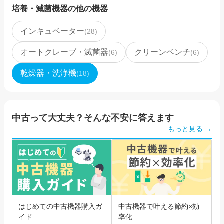
培養・滅菌機器
の他の機器
インキュベーター
(
28
)
オートクレーブ・滅菌器
クリーンベンチ
(
6
)
(
6
)
乾燥器・洗浄機
(
18
)
中古って大丈夫？そんな不安に答えます
もっと見る →
はじめての中古機器購入ガ
中古機器で叶える節約×効
イド
率化