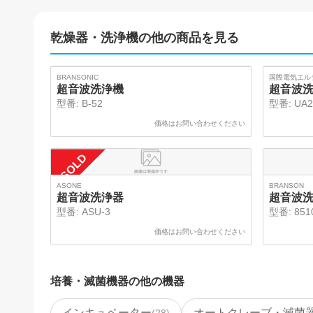
乾燥器・洗浄機
の他の商品を見る
SOLD
BRANSONIC
国際電気エル
超音波洗浄機
超音波
型番:
B-52
型番:
UA2
価格はお問い合わせください
SOLD
ASONE
BRANSON
超音波洗浄器
超音波
型番:
ASU-3
型番:
851
価格はお問い合わせください
培養・滅菌機器
の他の機器
インキュベーター
オートクレーブ・滅菌
(
28
)