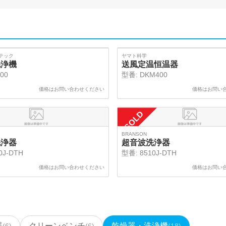
SOLD
テック
ヤマト科学
洗浄機
送風定温恒温器
00
型番:
DKM400
価格はお問い合わせください
価格はお問い
SOLD
BRANSON
洗浄器
超音波洗浄器
0J-DTH
型番:
8510J-DTH
価格はお問い合わせください
価格はお問い
器
クリーンベンチ
乾燥器・洗浄機
(
6
)
(
6
)
(
18
)