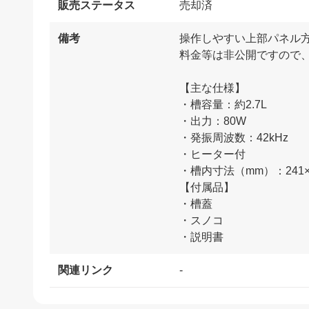
販売ステータス
売却済
備考
操作しやすい上部パネル
料金等は非公開ですので
【主な仕様】
・槽容量：約2.7L
・出力：80W
・発振周波数：42kHz
・ヒーター付
・槽内寸法（mm）：241×1
【付属品】
・槽蓋
・スノコ
関連リンク
-