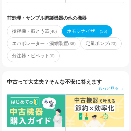
ェネレータ（PT-
ェネレータ（PT-
DA20/2XEC-E116）
DA05/2EC-E085）
前処理・サンプル調製機器
の他の機器
攪拌機・振とう器
ホモジナイザー
(
40
)
(
36
)
エバポレーター・濃縮装置
定量ポンプ
(
36
)
(
23
)
分注器・ピペット
(
6
)
中古って大丈夫？そんな不安に答えます
もっと見る →