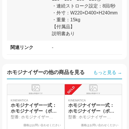
・連続ストローク設定：8回/秒
・外寸：W220×D400×H240mm
・重量：15kg
【付属品】
関連リンク
-
ホモジナイザー
の他の商品を見る
もっと見る →
SOLD
SO
井
KINEMATICA
KINEMATICA
ホモジナイザー一式：
ホモジナイザー一式：
ホモジナイザー（ポリ
ホモジナイザー（ポリ
トロン）、シャフトジ
トロン）、シャフトジ
型番:
ホモジナイザー
型番:
ホモジナイザー
ェネレータ
ェネレータ
（PT1300D）、シャフトジ
（PT1200E）、シャフトジ
価格はお問い合わせください
価格はお問い合わせください