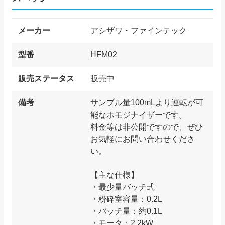
メーカー
アシザワ・ファインテック
型番
HFM02
販売ステータス
販売中
備考
サンプル量100mLより運転が可
能なホモジナイザーです。
料金等は非公開ですので、ぜひ
お気軽にお問い合わせくださ
い。
【主な仕様】
・最少量バッチ式
・粉砕室容量：0.2L
・バッチ量：約0.1L
・モータ：2.2kW