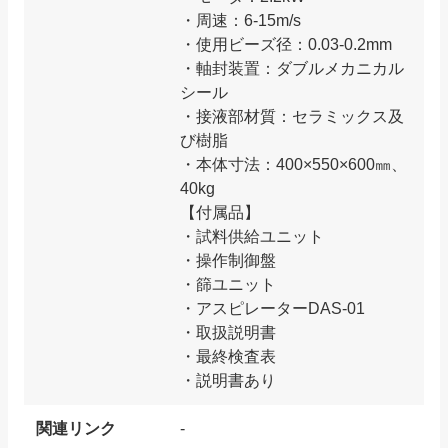
・周速：6-15m/s
・使用ビーズ径：0.03-0.2mm
・軸封装置：ダブルメカニカル
シール
・接液部材質：セラミックス及
び樹脂
・本体寸法：400×550×600㎜、
40kg
【付属品】
・試料供給ユニット
・操作制御盤
・篩ユニット
・アスピレーターDAS-01
・取扱説明書
・最終検査表
関連リンク
-