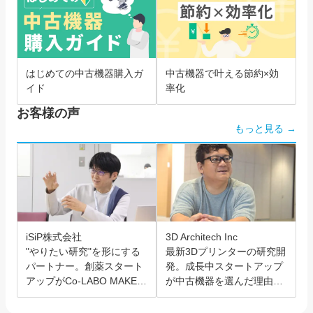
はじめての中古機器購入ガ
中古機器で叶える節約×効
イド
率化
お客様の声
もっと見る →
iSiP株式会社
3D Architech Inc
"やりたい研究"を形にする
最新3Dプリンターの研究開
パートナー。創薬スタート
発。成長中スタートアップ
アップがCo-LABO MAKER
が中古機器を選んだ理由と
を選んだ理由。
は？