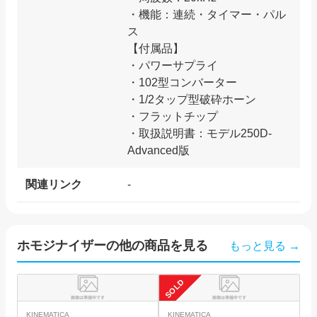
・機能：連続・タイマー・パル
ス
【付属品】
・パワーサプライ
・102型コンバーター
・1/2タップ型破砕ホーン
・フラットチップ
・取扱説明書：モデル250D-
関連リンク
-
ホモジナイザー
の他の商品を見る
もっと見る →
SOLD
SO
井
KINEMATICA
KINEMATICA