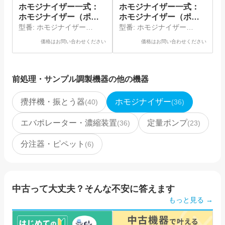
ホモジナイザー一式：
ホモジナイザー一式：
ホモジナイザー（ポリ
ホモジナイザー（ポリ
トロン）、シャフトジ
トロン）、シャフトジ
型番:
ホモジナイザー
型番:
ホモジナイザー
ェネレータ
ェネレータ
（PT1300D）、シャフトジ
（PT1200E）、シャフトジ
価格はお問い合わせください
価格はお問い合わせください
ェネレータ（PT-
ェネレータ（PT-
DA20/2XEC-E116）
DA05/2EC-E085）
前処理・サンプル調製機器
の他の機器
攪拌機・振とう器
ホモジナイザー
(
40
)
(
36
)
エバポレーター・濃縮装置
定量ポンプ
(
36
)
(
23
)
分注器・ピペット
(
6
)
中古って大丈夫？そんな不安に答えます
もっと見る →