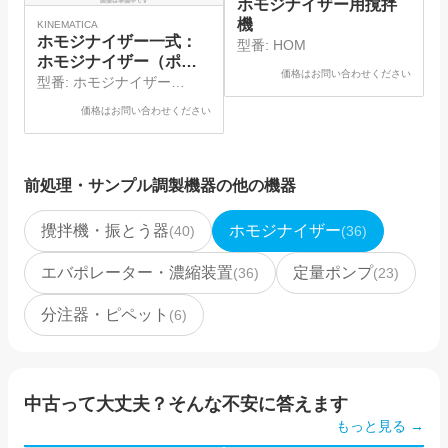
ホモジナイザー用撹拌
機
KINEMATICA
B
ホモジナイザー一式：
型番:
HOM
ホモジナイザー（ポリ
価格はお問い合わせください
トロン）、シャフトジ
型番:
ホモジナイザー
ェネレータ
（PT1300D）、シャフトジ
2
価格はお問い合わせください
ェネレータ（PT-
DA20/2XEC-E116）
前処理・サンプル調製機器
の他の機器
攪拌機・振とう器
ホモジナイザー
(
40
)
(
36
)
エバポレーター・濃縮装置
定量ポンプ
(
36
)
(
23
)
分注器・ピペット
(
6
)
中古って大丈夫？そんな不安に答えます
もっと見る →