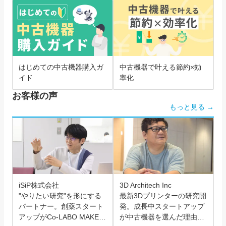
はじめての中古機器購入ガ
中古機器で叶える節約×効
イド
率化
お客様の声
もっと見る →
iSiP株式会社
3D Architech Inc
"やりたい研究"を形にする
最新3Dプリンターの研究開
パートナー。創薬スタート
発。成長中スタートアップ
アップがCo-LABO MAKER
が中古機器を選んだ理由と